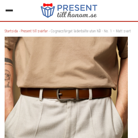
Startsida
›
Present till svärfar
› Cognacsfärgat läderbälte utan hål - No. 1 – Matt svart