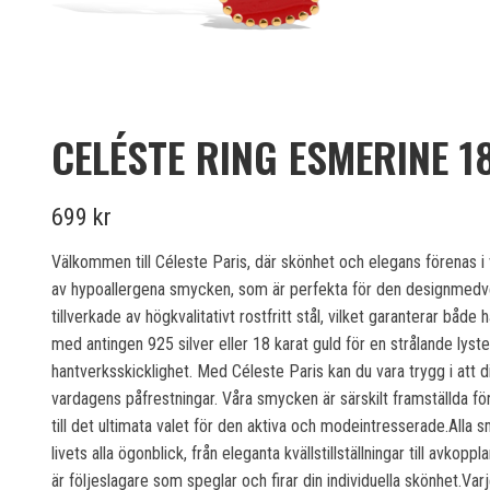
CELÉSTE RING ESMERINE 1
699 kr
Välkommen till Céleste Paris, där skönhet och elegans förenas i v
av hypoallergena smycken, som är perfekta för den designmedve
tillverkade av högkvalitativt rostfritt stål, vilket garanterar båd
med antingen 925 silver eller 18 karat guld för en strålande lyste
hantverksskicklighet. Med Céleste Paris kan du vara trygg i att d
vardagens påfrestningar. Våra smycken är särskilt framställda f
till det ultimata valet för den aktiva och modeintresserade.Alla 
livets alla ögonblick, från eleganta kvällstillställningar till avk
är följeslagare som speglar och firar din individuella skönhet.Va