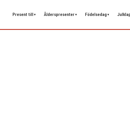
Present till
Ålderspresenter
Födelsedag
Julkla
▼
▼
▼