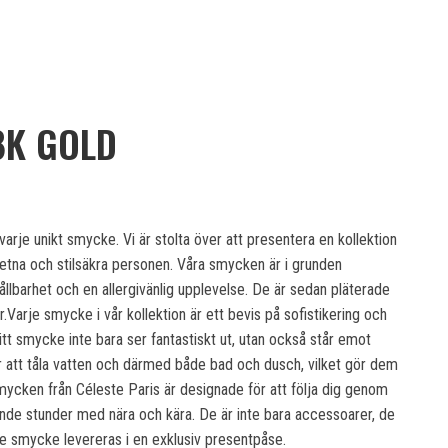
8K GOLD
arje unikt smycke. Vi är stolta över att presentera en kollektion
tna och stilsäkra personen. Våra smycken är i grunden
e hållbarhet och en allergivänlig upplevelse. De är sedan pläterade
r.Varje smycke i vår kollektion är ett bevis på sofistikering och
itt smycke inte bara ser fantastiskt ut, utan också står emot
ör att tåla vatten och därmed både bad och dusch, vilket gör dem
smycken från Céleste Paris är designade för att följa dig genom
opplande stunder med nära och kära. De är inte bara accessoarer, de
rje smycke levereras i en exklusiv presentpåse.