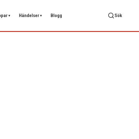
ppar
Händelser
Blogg
Sök
▼
▼