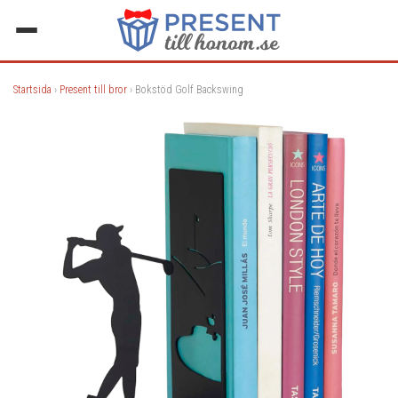
Startsida
›
Present till bror
› Bokstöd Golf Backswing