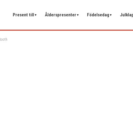
Present till
Ålderspresenter
Födelsedag
Julkla
▼
▼
▼
tooth