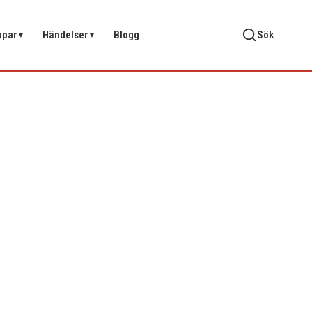
ppar
Händelser
Blogg
Sök
▼
▼