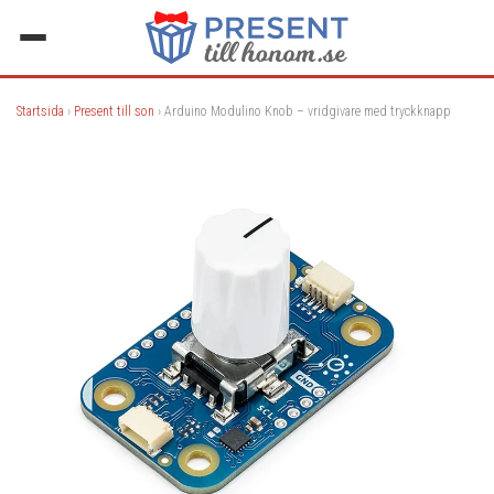
Startsida
›
Present till son
› Arduino Modulino Knob – vridgivare med tryckknapp