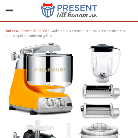
Startsida
›
Present till pojkvän
› Ankarsrum Assistent Original köksassistent med
middagspaket, sunbeam yellow