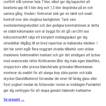
rostfritt stål rymmer hela 7 liter, vilket ger dig kapacitet att
bearbeta upp till 5 kilo deg och 1,5 liter degvätska på en och
samma gång. Vreden i förkromat zink ger en taktil och exakt
kontroll över den steglösa hastigheten. Tack vare
överbelastningsskyddet och den gedigna konstruktionen är detta
en stabil köksmaskin som är byggd för att gå i arv.Ditt nya
kökscentrumAtt välja ett komplett middagspaket ger dig
omedelbar tillgång till en bred repertoar av kulinariska tekniker. I
det här setet ingår flera noggrant utvalda tillbehör som utökar
maskinens funktionalitet markant och gör det smidigare att lyckas
med avancerade rätter:Köttkvarnen låter dig mala egen blandfärs,
stoppa korv eller pressa blancherade grönsaker.Mixerkannan
monterar du snabbt för att slunga ihop släta puréer och kalla
drycker.Glasstillbehöret förvandlar din smet till färdig glass eller
fryst yoghurt medan du förbereder resten av middagen.Pastakitet
ger dig verktygen för att skapa genuint italienskt mathantve
Se present →