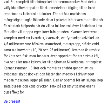
zink.Ett komplett tillbehörspaket för hemmakockenMed detta
välfyllda tillbehörspaket får du omedelbart tillgång till en bred
repertoar av kulinariska tekniker. För att öka maskinens
mångsidighet ingår följande delar i paketet:Köttkvarn med tillbehör:
En slitstark hjälpreda när du vill ha full kontroll över kötthalten i din
färs eller vill stoppa egen korv från grunden. Kvarnen levereras
komplett med ett kvarnhus, kvarnvals, ett fyrbladigt knivblad, en
4,5 millimeter stor hålskiva, matarbord, matarpropp, stänkskydd
samt tre korvhorn (10, 20 och 25 millimeter). Kvarnen är utmärkt
för kött och fisk, men fungerar även ypperligt för att strimla kål,
riva ost eller mala kaksmulor till pajbotten.Mixerkanna i tritanplast:
Kannan rymmer 1,3 liter och monteras snabbt genom att du
avlägsnar skyddslocket och fäster den medsols i drivuttaget
medan maskinen ligger på sidan. Den är optimal för att slunga ihop
släta puréer och kalla drycker. Tänk på att utnyttja maskinens
pulseffekt för
Se present →