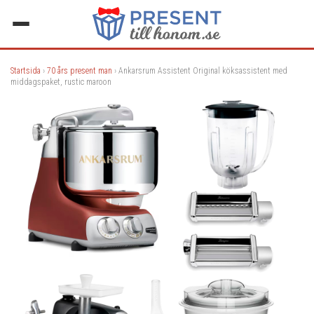
Startsida
›
70 års present man
› Ankarsrum Assistent Original köksassistent med
middagspaket, rustic maroon