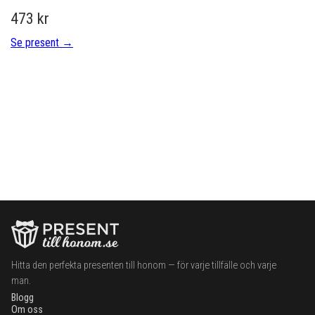
473 kr
Se present →
Hitta den perfekta presenten till honom — för varje tillfälle och varje
man.
Blogg
Om oss