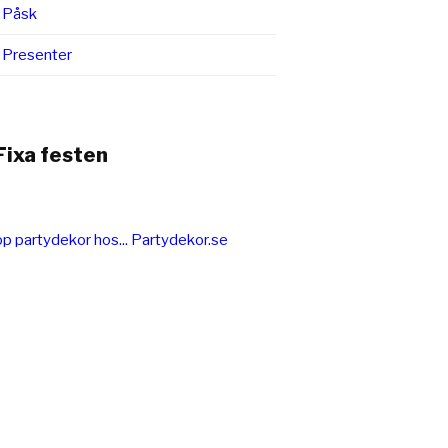
Påsk
Presenter
Fixa festen
p partydekor hos... Partydekor.se