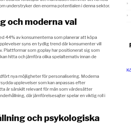
som understryker den enorma potentialen i denna sektor.
ng och moderna val
med 44% av konsumenterna som planerar att köpa
pplevelser syns en tydlig trend där konsumenter vill
tiv. Plattformar som goplay har positionerat sig som
kan hitta och jämföra olika spelalternativ innan de
Kö
dfört nya möjligheter för personalisering. Moderna
arsydda upplevelser som kan anpassas efter
a är särskilt relevant för män som värdesätter
derhållning, där jämförelsesajter spelar en viktig roll i
llning och psykologiska