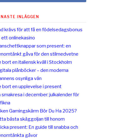
ENASTE INLÄGGEN
d krävs för att få en födelsedagsbonus
 ett onlinekasino
nschettknappar som present: en
nomtänkt gåva för den stilmedvetne
 bort en italiensk kväll i Stockholm
gitala plånböcker – den moderna
nnens osynliga vän
 bort en upplevelse i present
 smakresa i december: julkalender för
fikna
lken Gamingskärm Bör Du Ha 2025?
tta bästa skäggoljan till honom
icka present: En guide till snabba och
nomtänkta gåvor