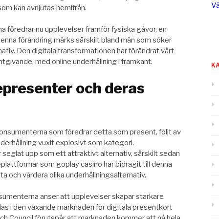
Vä
som kan avnjutas hemifrån.
a föredrar nu upplevelser framför fysiska gåvor, en
enna förändring märks särskilt bland män som söker
tiv. Den digitala transformationen har förändrat vårt
ntgivande, med online underhållning i framkant.
K
epresenter och deras
nsumenterna som föredrar detta som present, följt av
derhållning vuxit explosivt som kategori.
seglat upp som ett attraktivt alternativ, särskilt sedan
lattformar som goplay casino har bidragit till denna
ta och värdera olika underhållningsalternativ.
sumenterna anser att upplevelser skapar starkare
las i den växande marknaden för digitala presentkort
rch Council förutspår att marknaden kommer att nå hela