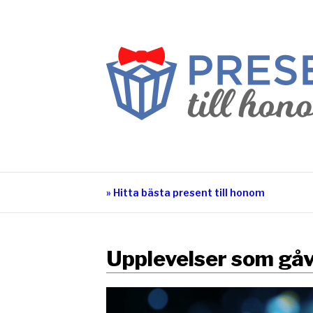
Hoppa
till
innehåll
PRESENTTILL
Vi hjälper dig hitta rätt present till honom!
» Hitta bästa present till honom
Upplevelser som gåva: