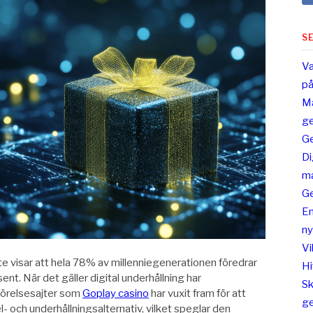
S
Va
på
Ma
ge
Ge
Di
ma
Ge
En
ny
Vi
e visar att hela 78% av millenniegenerationen föredrar
Hi
nt. När det gäller digital underhållning har
Sk
mförelsesajter som
Goplay casino
har vuxit fram för att
ge
- och underhållningsalternativ, vilket speglar den