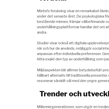
Mintel’s forskning visar en remarkabel ökni
under det senaste året. De psykologiska fö
bestående minnen, främjar välbefinnande och 
underhållningsplattformar handlar det om 
andra.
Studier visar också att digitala upplevelsepre
när och hur de används, möjliggör social int
anpassas efter individuella preferenser. G
hitta exakt den typ av underhållning som p
Miljöaspekten blir alltmer betydelsefull i 
hållbart alternativ till traditionella present
resonerar särskilt väl med den yngre genera
Trender och utveck
Millenniegenerationen, som utgör en tredje