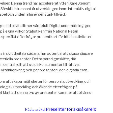
elser. Denna trend har accelererat ytterligare genom
Särskilt intressant är utvecklingen inom interaktiv digital
pel och underhållning ser stark tillväxt.
n tid blivit alltmer värdefull. Digital underhållning ger
å egna villkor. Statistiken från National Retail
ecifikt efterfrågar presentkort för fritidsaktiviteter
ärskilt digitala sådana, har potential att skapa djupare
teriella presenter. Detta paradigmskifte, där
entral roll i att guida konsumenter till rätt val,
vi tänker kring och ger presenter i den digitala eran.
om att skapa möjligheter för personlig utveckling och
nologisk utveckling och ökande efterfrågan på
et klart att denna typ av presenter kommer att bli ännu
Presenter för skidåkaren:
Nästa artikel