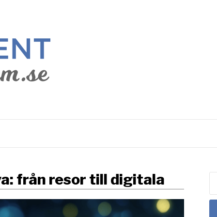
HONOM.SE
 från resor till digitala
S
ef