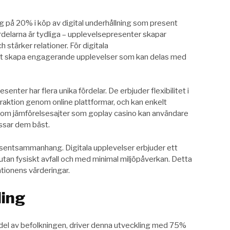
ng på 20% i köp av digital underhållning som present
rdelarna är tydliga – upplevelsepresenter skapar
stärker relationer. För digitala
att skapa engagerande upplevelser som kan delas med
senter har flera unika fördelar. De erbjuder flexibilitet i
eraktion genom online plattformar, och kan enkelt
enom jämförelsesajter som goplay casino kan användare
assar dem bäst.
presentsammanhang. Digitala upplevelser erbjuder ett
er, utan fysiskt avfall och med minimal miljöpåverkan. Detta
tionens värderingar.
ling
del av befolkningen, driver denna utveckling med 75%