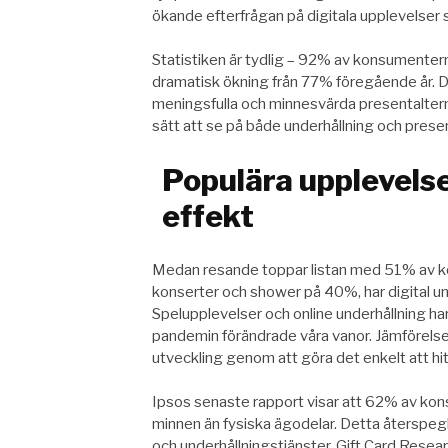
ökande efterfrågan på digitala upplevelser 
Statistiken är tydlig – 92% av konsumentern
dramatisk ökning från 77% föregående år. D
meningsfulla och minnesvärda presentalterna
sätt att se på både underhållning och prese
Populära upplevels
effekt
Medan resande toppar listan med 51% av ko
konserter och shower på 40%, har digital un
Spelupplevelser och online underhållning har 
pandemin förändrade våra vanor. Jämförelsep
utveckling genom att göra det enkelt att hit
Ipsos senaste rapport visar att 62% av kon
minnen än fysiska ägodelar. Detta återspeg
och underhållningstjänster. Gift Card Resea