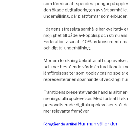
som föredrar att spendera pengar på upplev
den ökade digitaliseringen av vårt samhälle. 
underhållning, där plattformar som erbjuder s
I dagens stressiga samhälle har kvalitativ ege
möjlighet till både avkoppling och stimulans p
Federation visar att 40% av konsumenterna sp
och digital underhållning.
Modern forskning bekräftar att upplevelser, s
och mer bestående värde än traditionella ma
jämförelsesajter som goplay casino spelar en c
representerar en spännande utveckling i hur 
Framtidens presentgivande handlar alltmer 
meningsfulla upplevelser. Med fortsatt tek
personaliserade digitala upplevelser, står d
mer relevanta framöver.
Fortsätt
Hur man väljer den
Föregående artikel