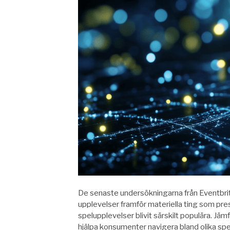
De senaste undersökningarna från Eventbrit
upplevelser framför materiella ting som prese
spelupplevelser blivit särskilt populära. Jä
hjälpa konsumenter navigera bland olika spel